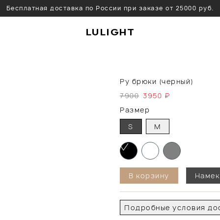
Бесплатная доставка по России при заказе от 25000 руб.
LULIGHT
Ру брюки (черный)
7900
3950
₽
Размер
S
M
В корзину
Намек
Подробные условия дос