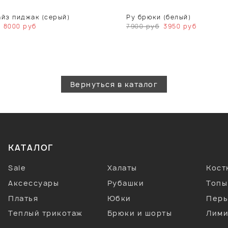
айз пиджак (серый)
Ру брюки (белый)
8000
руб
7900
руб
3950
руб
Вернуться в каталог
КАТАЛОГ
Sale
Халаты
Кос
Аксессуары
Рубашки
Топы
Платья
Юбки
Перь
Теплый трикотаж
Брюки и шорты
Лими