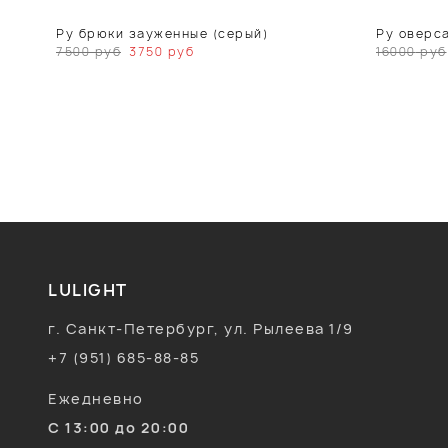
Ру брюки зауженные (серый)
Ру оверс
7500
руб
3750
руб
16000
руб
LULIGHT
г. Санкт-Петербург, ул. Рылеева 1/9
+7 (951) 685-88-85
Ежедневно
С 13:00 до 20:00