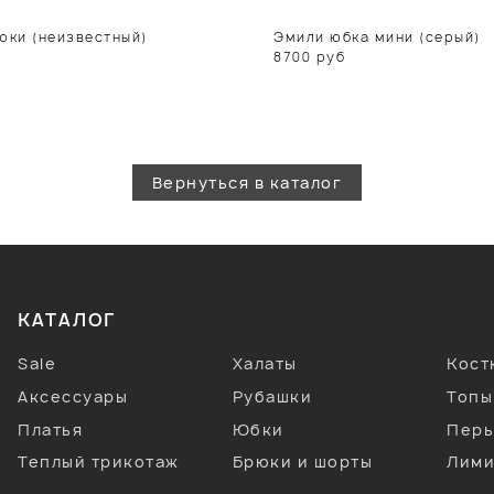
юки (неизвестный)
Эмили юбка мини (серый)
8700
руб
Вернуться в каталог
КАТАЛОГ
Sale
Халаты
Кос
Аксессуары
Рубашки
Топы
Платья
Юбки
Перь
Теплый трикотаж
Брюки и шорты
Лими