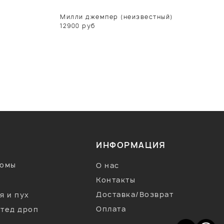
Милли джемпер (неизвестный)
12900
руб
1
ИНФОРМАЦИЯ
тюмы
О нас
Контакты
Доставка/Возврат
я и пух
Оплата
тед дроп