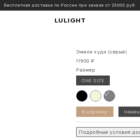
Бесплатная доставка по России при заказе от 25000 руб.
LULIGHT
Эмили худи (серый)
11900
₽
Размер
ONE SIZE
В корзину
Намек
Подробные условия дос