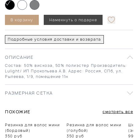
В корзину
Намекнуть о подарке
Подробные условия доставки и возврата
ОПИСАНИЕ
Состав: 50% вискоза, 50% полиэстер Производитель:
Lulight/ ИП Прокопьева А.В. Адрес: Россия, СПб, ул.
Рылеева, 1/9, помещение 11н
РАЗМЕРНАЯ СЕТКА
ПОХОЖИЕ
смотреть все
Резинка для волос мини
Резинка для волос мини
Шел
(бордовый)
(голубой)
(зол
350
руб
350
руб
990