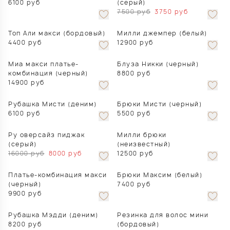
6100
руб
(серый)
7500
руб
3750
руб
Топ Али макси (бордовый)
Милли джемпер (белый)
4400
руб
12900
руб
Миа макси платье-
Блуза Никки (черный)
комбинация (черный)
8800
руб
14900
руб
Рубашка Мисти (деним)
Брюки Мисти (черный)
6100
руб
5500
руб
Ру оверсайз пиджак
Милли брюки
(серый)
(неизвестный)
16000
руб
8000
руб
12500
руб
Платье-комбинация макси
Брюки Максим (белый)
(черный)
7400
руб
9900
руб
Рубашка Мэдди (деним)
Резинка для волос мини
8200
руб
(бордовый)