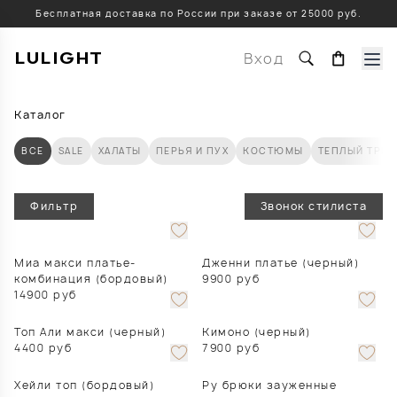
Бесплатная доставка по России при заказе от 25000 руб.
LULIGHT
Вход
Каталог
ВСЕ
SALE
ХАЛАТЫ
ПЕРЬЯ И ПУХ
КОСТЮМЫ
ТЕПЛЫЙ ТРИ
Фильтр
Звонок стилиста
Миа макси платье-
Дженни платье (черный)
комбинация (бордовый)
9900
руб
14900
руб
Топ Али макси (черный)
Кимоно (черный)
4400
руб
7900
руб
Хейли топ (бордовый)
Ру брюки зауженные