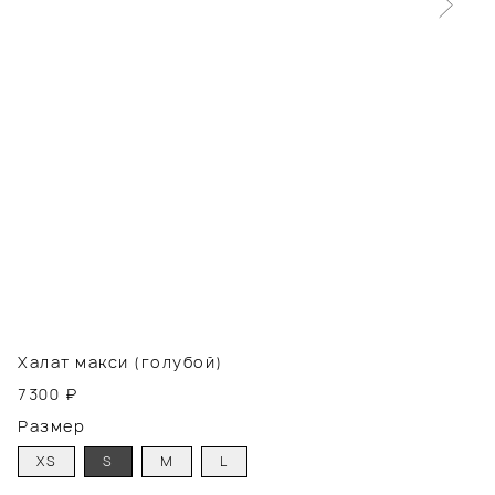
Халат макси (голубой)
7300
₽
Размер
XS
S
M
L