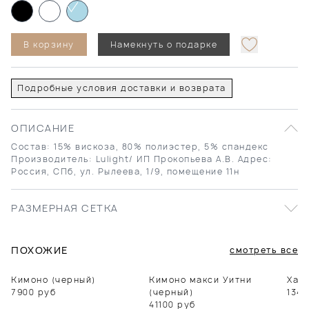
В корзину
Намекнуть о подарке
Подробные условия доставки и возврата
ОПИСАНИЕ
Состав: 15% вискоза, 80% полиэстер, 5% спандекс
Производитель: Lulight/ ИП Прокопьева А.В. Адрес:
Россия, СПб, ул. Рылеева, 1/9, помещение 11н
РАЗМЕРНАЯ СЕТКА
ПОХОЖИЕ
смотреть все
Кимоно (черный)
Кимоно макси Уитни
Хала
7900
руб
(черный)
1340
41100
руб