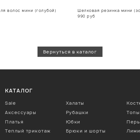
ля волос мини (голубой)
Шелковая резинка мини (зо
990
руб
Вернуться в каталог
КАТАЛОГ
Sale
Халаты
Кос
Аксессуары
Рубашки
Топы
Платья
Юбки
Перь
Теплый трикотаж
Брюки и шорты
Лими