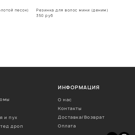
лотой песок)
Резинка для волос мини (деним)
Р
350
руб
ИНФОРМАЦИЯ
тюмы
О нас
Контакты
Доставка/Возврат
я и пух
Оплата
тед дроп