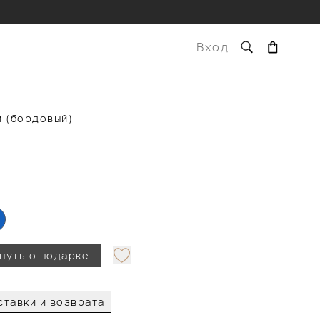
Вход
и (бордовый)
нуть о подарке
тавки и возврата