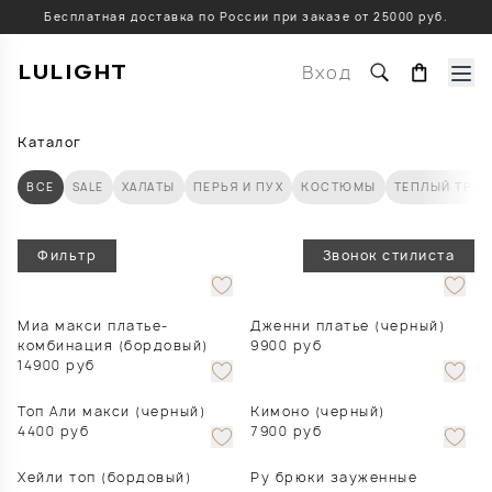
Бесплатная доставка по России при заказе от 25000 руб.
LULIGHT
Вход
Каталог
ВСЕ
SALE
ХАЛАТЫ
ПЕРЬЯ И ПУХ
КОСТЮМЫ
ТЕПЛЫЙ ТРИ
Фильтр
Звонок стилиста
Миа макси платье-
Дженни платье (черный)
комбинация (бордовый)
9900
руб
14900
руб
Топ Али макси (черный)
Кимоно (черный)
4400
руб
7900
руб
Хейли топ (бордовый)
Ру брюки зауженные