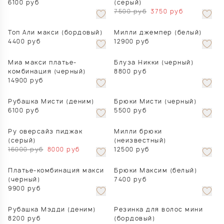
6100
руб
(серый)
7500
руб
3750
руб
Топ Али макси (бордовый)
Милли джемпер (белый)
4400
руб
12900
руб
Миа макси платье-
Блуза Никки (черный)
комбинация (черный)
8800
руб
14900
руб
Рубашка Мисти (деним)
Брюки Мисти (черный)
6100
руб
5500
руб
Ру оверсайз пиджак
Милли брюки
(серый)
(неизвестный)
16000
руб
8000
руб
12500
руб
Платье-комбинация макси
Брюки Максим (белый)
(черный)
7400
руб
9900
руб
Рубашка Мэдди (деним)
Резинка для волос мини
8200
руб
(бордовый)