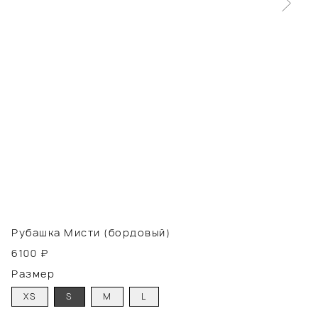
Рубашка Мисти (бордовый)
6100
₽
Размер
XS
S
M
L