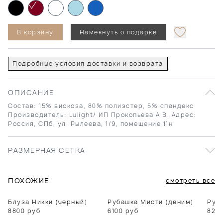
В корзину
Намекнуть о подарке
Подробные условия доставки и возврата
ОПИСАНИЕ
Состав: 15% вискоза, 80% полиэстер, 5% спандекс
Производитель: Lulight/ ИП Прокопьева А.В. Адрес:
Россия, СПб, ул. Рылеева, 1/9, помещение 11н
РАЗМЕРНАЯ СЕТКА
ПОХОЖИЕ
смотреть все
Блуза Никки (черный)
Рубашка Мисти (деним)
Руб
8800
руб
6100
руб
820