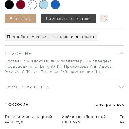
В корзину
Намекнуть о подарке
Подробные условия доставки и возврата
ОПИСАНИЕ
Состав: 15% вискоза, 80% полиэстер, 5% спандекс
Производитель: Lulight/ ИП Прокопьева А.В. Адрес:
Россия, СПб, ул. Рылеева, 1/9, помещение 11н
РАЗМЕРНАЯ СЕТКА
ПОХОЖИЕ
смотреть все
Топ Али макси (черный)
Хейли топ (бордовый)
Топ 
4400
руб
6100
руб
440