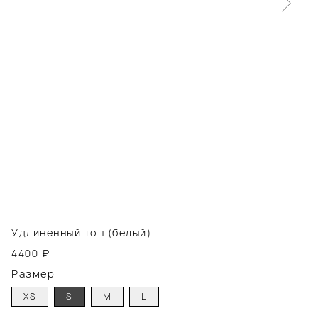
Удлиненный топ (белый)
4400
₽
Размер
XS
S
M
L