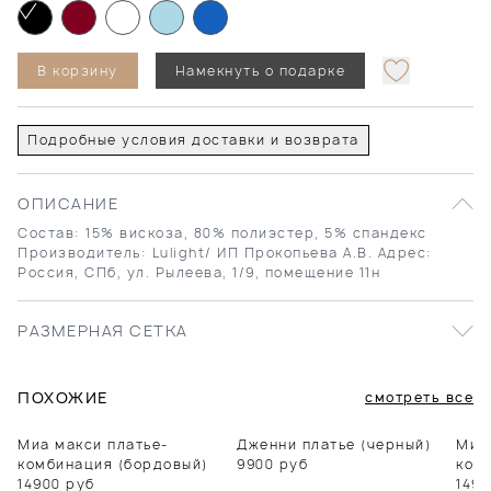
В корзину
Намекнуть о подарке
Подробные условия доставки и возврата
ОПИСАНИЕ
Состав: 15% вискоза, 80% полиэстер, 5% спандекс
Производитель: Lulight/ ИП Прокопьева А.В. Адрес:
Россия, СПб, ул. Рылеева, 1/9, помещение 11н
РАЗМЕРНАЯ СЕТКА
ПОХОЖИЕ
смотреть все
Миа макси платье-
Дженни платье (черный)
Миа
комбинация (бордовый)
9900
руб
ком
14900
руб
1490