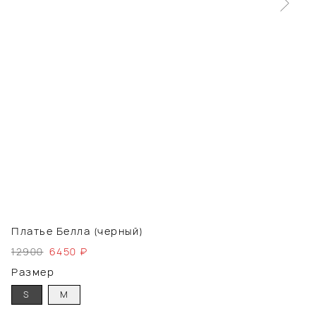
Платье Белла (черный)
12900
6450
₽
Размер
S
M