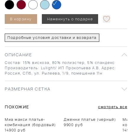
В корзину
Намекнуть о подарке
Подробные условия доставки и возврата
ОПИСАНИЕ
Состав: 15% вискоза, 80% полиэстер, 5% спандекс
Производитель: Lulight/ ИП Прокопьева А.В. Адрес:
Россия, СПб, ул. Рылеева, 1/9, помещение 11н
РАЗМЕРНАЯ СЕТКА
ПОХОЖИЕ
смотреть все
Миа макси платье-
Дженни платье (черный)
Миа
комбинация (бордовый)
9900
руб
ком
14900
руб
1490