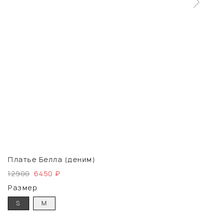
Платье Белла (деним)
12900
6450
₽
Размер
S
M