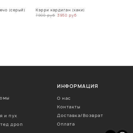
ечо (серый)
Кэрри кардиган (хаки)
7900
руб
3950
руб
ИНФОРМАЦИЯ
тюмы
О нас
Контакты
Доставка/Возврат
я и пух
Оплата
тед дроп