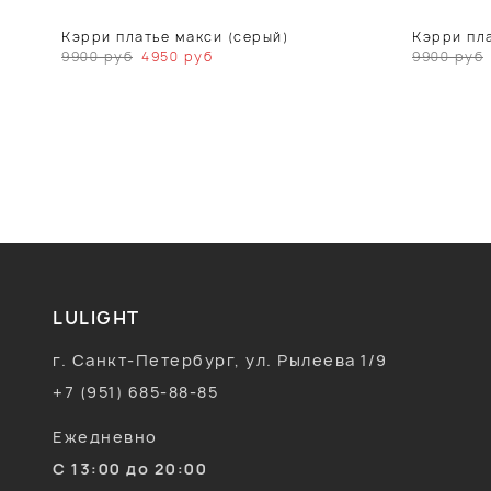
Кэрри платье макси (серый)
Кэрри пла
9900
руб
4950
руб
9900
руб
LULIGHT
г. Санкт-Петербург, ул. Рылеева 1/9
+7 (951) 685-88-85
Ежедневно
С 13:00 до 20:00