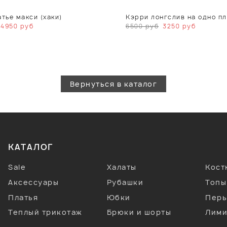
тье макси (хаки)
Кэрри лонгслив на одно пл
4950
руб
6500
руб
3250
руб
Вернуться в каталог
КАТАЛОГ
Sale
Халаты
Кос
Аксессуары
Рубашки
Топы
Платья
Юбки
Перь
Теплый трикотаж
Брюки и шорты
Лими