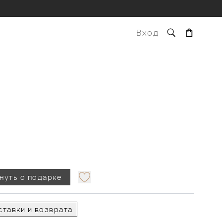
Вход
)
нуть о подарке
тавки и возврата