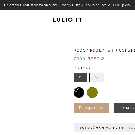
Бесплатная доставка по России при заказе от 25000 руб.
LULIGHT
Кэрри кардиган (черный
7900
3950
₽
Размер
S
M
В корзину
Намек
Подробные условия дос