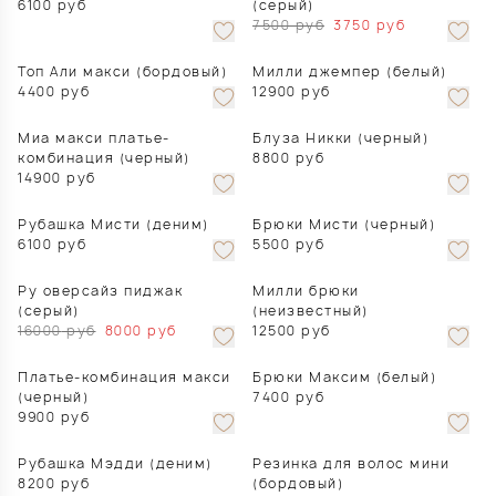
6100
руб
(серый)
7500
руб
3750
руб
Топ Али макси (бордовый)
Милли джемпер (белый)
4400
руб
12900
руб
Миа макси платье-
Блуза Никки (черный)
комбинация (черный)
8800
руб
14900
руб
Рубашка Мисти (деним)
Брюки Мисти (черный)
6100
руб
5500
руб
Ру оверсайз пиджак
Милли брюки
(серый)
(неизвестный)
16000
руб
8000
руб
12500
руб
Платье-комбинация макси
Брюки Максим (белый)
(черный)
7400
руб
9900
руб
Рубашка Мэдди (деним)
Резинка для волос мини
8200
руб
(бордовый)