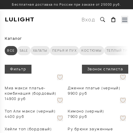
Бесплатная доставка по России при заказе от 25000 руб.
LULIGHT
Вход
Каталог
ВСЕ
SALE
ХАЛАТЫ
ПЕРЬЯ И ПУХ
КОСТЮМЫ
ТЕПЛЫЙ ТРИ
Фильтр
Звонок стилиста
Миа макси платье-
Дженни платье (черный)
комбинация (бордовый)
9900
руб
14900
руб
Топ Али макси (черный)
Кимоно (черный)
4400
руб
7900
руб
Хейли топ (бордовый)
Ру брюки зауженные