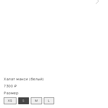
Халат макси (белый)
7300
₽
Размер
XS
S
M
L