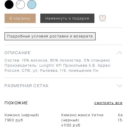
В корзину
Намекнуть о подарке
Подробные условия доставки и возврата
ОПИСАНИЕ
Состав: 15% вискоза, 80% полиэстер, 5% спандекс
Производитель: Lulight/ ИП Прокопьева А.В. Адрес:
Россия, СПб, ул. Рылеева, 1/9, помещение 11н
РАЗМЕРНАЯ СЕТКА
ПОХОЖИЕ
смотреть все
Кимоно (черный)
Кимоно макси Уитни
Хала
7900
руб
(черный)
1340
41100
руб