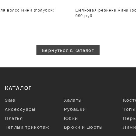
ля волос мини (голубой)
Шелковая резинка мини (зо
990
руб
Вернуться в каталог
КАТАЛОГ
Sale
Халаты
Кос
Аксессуары
Рубашки
Топы
Платья
Юбки
Перь
Теплый трикотаж
Брюки и шорты
Лими