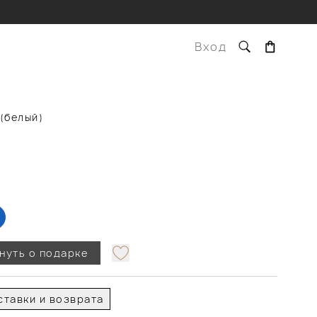
Вход
(белый)
нуть о подарке
тавки и возврата