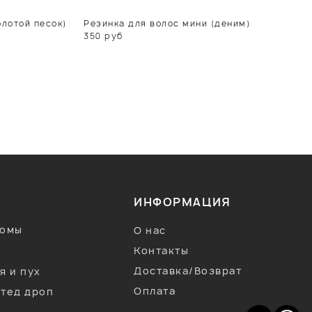
лотой песок)
Резинка для волос мини (деним)
Р
350
руб
ИНФОРМАЦИЯ
тюмы
О нас
Контакты
Доставка/Возврат
я и пух
Оплата
тед дроп