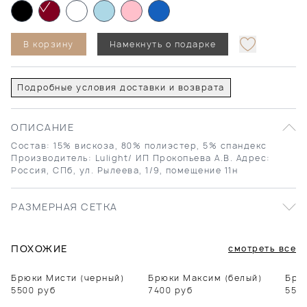
В корзину
Намекнуть о подарке
Подробные условия доставки и возврата
ОПИСАНИЕ
Состав: 15% вискоза, 80% полиэстер, 5% спандекс
Производитель: Lulight/ ИП Прокопьева А.В. Адрес:
Россия, СПб, ул. Рылеева, 1/9, помещение 11н
РАЗМЕРНАЯ СЕТКА
ПОХОЖИЕ
смотреть все
Брюки Мисти (черный)
Брюки Максим (белый)
Брю
5500
руб
7400
руб
550