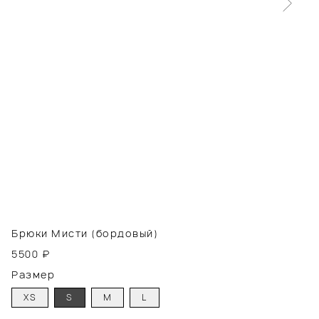
Брюки Мисти (бордовый)
5500
₽
Размер
XS
S
M
L