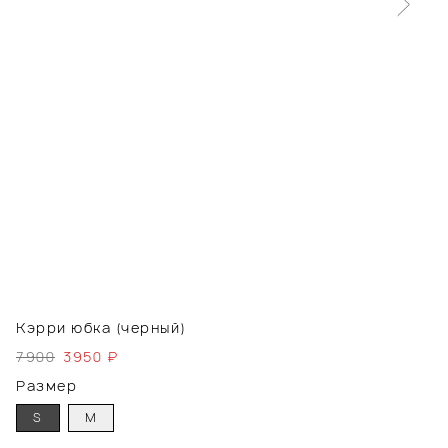
Кэрри юбка (черный)
7900
3950
₽
Размер
S
M