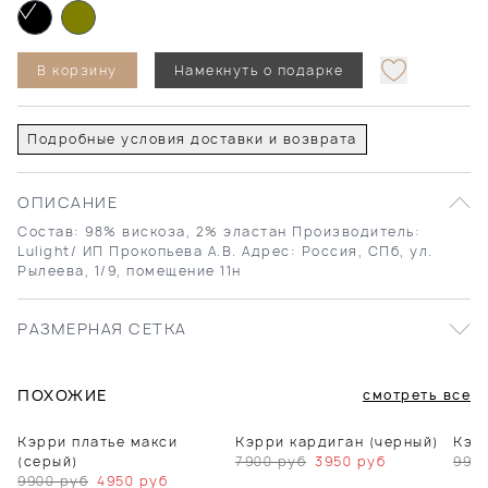
В корзину
Намекнуть о подарке
Подробные условия доставки и возврата
ОПИСАНИЕ
Состав: 98% вискоза, 2% эластан Производитель:
Lulight/ ИП Прокопьева А.В. Адрес: Россия, СПб, ул.
Рылеева, 1/9, помещение 11н
РАЗМЕРНАЯ СЕТКА
ПОХОЖИЕ
смотреть все
Кэрри платье макси
Кэрри кардиган (черный)
Кэрр
(серый)
7900
руб
3950
руб
990
9900
руб
4950
руб