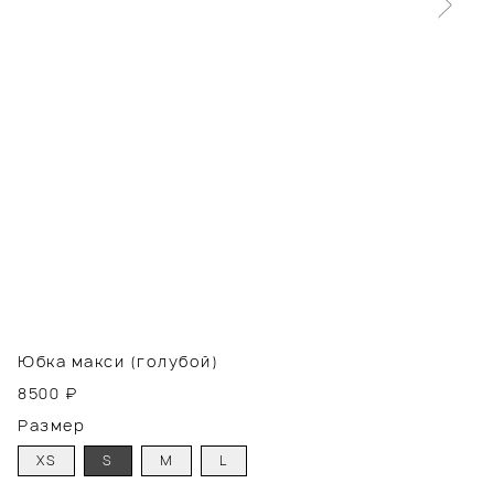
Юбка макси (голубой)
8500
₽
Размер
XS
S
M
L